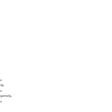
ου
ής.
ου
ματικής.
ου