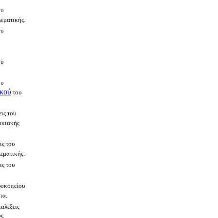
ου
εματικής.
ου
ου
ου
ικού
του
ις του
ικιακής
ις του
εματικής.
ις του
ροκοπείου
τα.
ιαλέξεις
ος