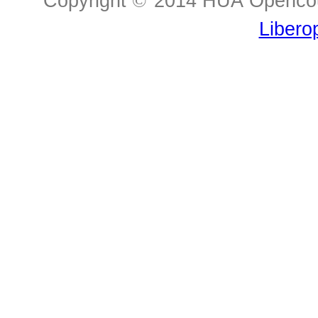
Copyright
©
2014 HUA Opencour
Libero